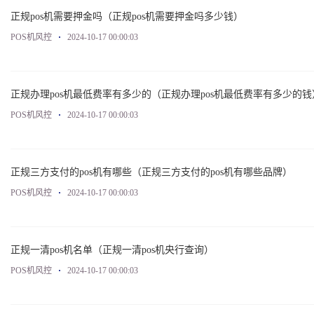
正规pos机需要押金吗（正规pos机需要押金吗多少钱）
POS机风控
2024-10-17 00:00:03
正规办理pos机最低费率有多少的（正规办理pos机最低费率有多少的钱
POS机风控
2024-10-17 00:00:03
正规三方支付的pos机有哪些（正规三方支付的pos机有哪些品牌）
POS机风控
2024-10-17 00:00:03
正规一清pos机名单（正规一清pos机央行查询）
POS机风控
2024-10-17 00:00:03