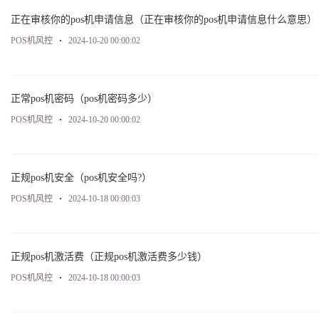
正在审核你的pos机申请信息（正在审核你的pos机申请信息什么意思）
POS机风控
2024-10-20 00:00:02
正常pos机密码（pos机密码多少）
POS机风控
2024-10-20 00:00:02
正规pos机安全（pos机安全吗?）
POS机风控
2024-10-18 00:00:03
正规pos机激活费（正规pos机激活费多少钱）
POS机风控
2024-10-18 00:00:03